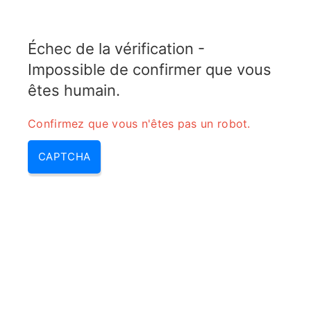
5GTOPIX
Échec de la vérification -
MENU
Impossible de confirmer que vous
Pmi precoding matrix indicator
êtes humain.
(pmi 5g, precoding matrix
Confirmez que vous n'êtes pas un robot.
indicator)
CAPTCHA
Home
/
Pmi precoding matrix indicator (pmi
5g, precoding matrix indicator)
Comprendre le PMI (Precoding
Matrix Indicator) en 5G