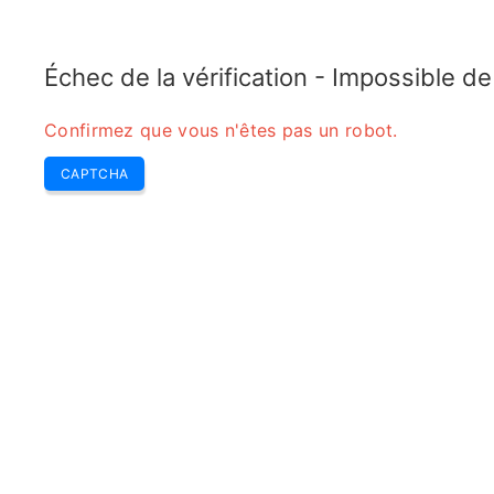
5GTOPIX
Home
Calculatrice
5G
Telecom LTE
Échec de la vérification - Impossible d
Confirmez que vous n'êtes pas un robot.
CAPTCHA