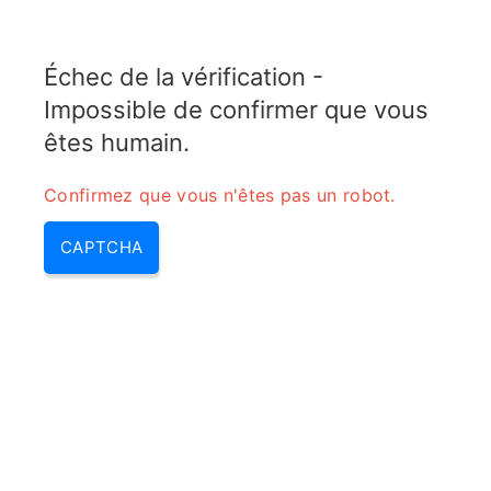
5GTOPIX
Échec de la vérification -
MENU
Impossible de confirmer que vous
Mos voip – voip mos, mos
êtes humain.
score voip | mos score & mos
Confirmez que vous n'êtes pas un robot.
telecom
CAPTCHA
Home
/
Mos voip – voip mos, mos score voip
| mos score & mos telecom
Calcul et interprétation du MOS en
VoIP